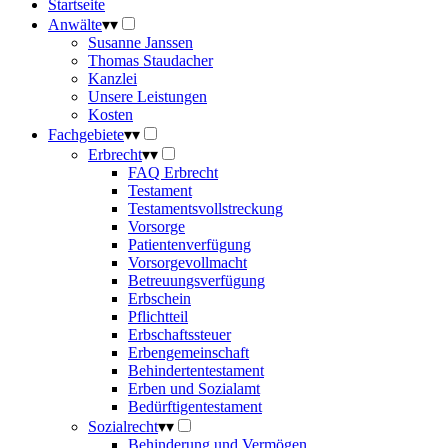
Startseite
Anwälte
▾
▾
Susanne Janssen
Thomas Staudacher
Kanzlei
Unsere Leistungen
Kosten
Fachgebiete
▾
▾
Erbrecht
▾
▾
FAQ Erbrecht
Testament
Testamentsvollstreckung
Vorsorge
Patientenverfügung
Vorsorgevollmacht
Betreuungsverfügung
Erbschein
Pflichtteil
Erbschaftssteuer
Erbengemeinschaft
Behindertentestament
Erben und Sozialamt
Bedürftigentestament
Sozialrecht
▾
▾
Behinderung und Vermögen