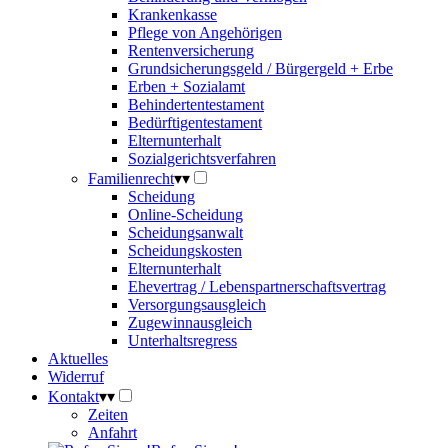
Krankenkasse
Pflege von Angehörigen
Rentenversicherung
Grundsicherungsgeld / Bürgergeld + Erbe
Erben + Sozialamt
Behindertentestament
Bedürftigentestament
Elternunterhalt
Sozialgerichtsverfahren
Familienrecht
▾
▾
Scheidung
Online-Scheidung
Scheidungsanwalt
Scheidungskosten
Elternunterhalt
Ehevertrag / Lebenspartnerschaftsvertrag
Versorgungsausgleich
Zugewinnausgleich
Unterhaltsregress
Aktuelles
Widerruf
Kontakt
▾
▾
Zeiten
Anfahrt