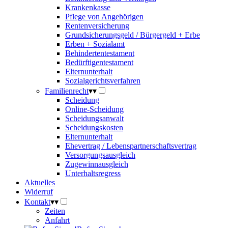
Krankenkasse
Pflege von Angehörigen
Rentenversicherung
Grundsicherungsgeld / Bürgergeld + Erbe
Erben + Sozialamt
Behindertentestament
Bedürftigentestament
Elternunterhalt
Sozialgerichtsverfahren
Familienrecht
▾
▾
Scheidung
Online-Scheidung
Scheidungsanwalt
Scheidungskosten
Elternunterhalt
Ehevertrag / Lebenspartnerschaftsvertrag
Versorgungsausgleich
Zugewinnausgleich
Unterhaltsregress
Aktuelles
Widerruf
Kontakt
▾
▾
Zeiten
Anfahrt