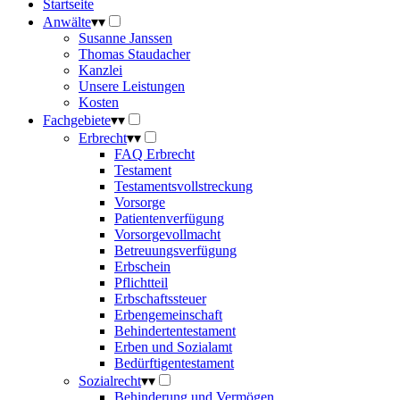
Startseite
Anwälte
▾
▾
Susanne Janssen
Thomas Staudacher
Kanzlei
Unsere Leistungen
Kosten
Fachgebiete
▾
▾
Erbrecht
▾
▾
FAQ Erbrecht
Testament
Testamentsvollstreckung
Vorsorge
Patientenverfügung
Vorsorgevollmacht
Betreuungsverfügung
Erbschein
Pflichtteil
Erbschaftssteuer
Erbengemeinschaft
Behindertentestament
Erben und Sozialamt
Bedürftigentestament
Sozialrecht
▾
▾
Behinderung und Vermögen