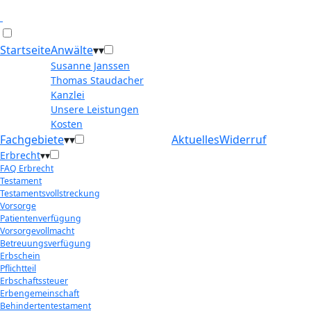
Startseite
Anwälte
▾
▾
Susanne Janssen
Thomas Staudacher
Kanzlei
Unsere Leistungen
Kosten
Fachgebiete
▾
▾
Aktuelles
Widerruf
Erbrecht
▾
▾
FAQ Erbrecht
Testament
Testamentsvollstreckung
Vorsorge
Patientenverfügung
Vorsorgevollmacht
Betreuungsverfügung
Erbschein
Pflichtteil
Erbschaftssteuer
Erbengemeinschaft
Behindertentestament