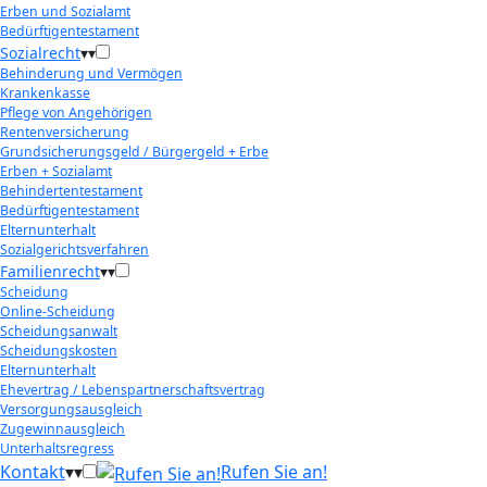
Erben und Sozialamt
Bedürftigentestament
Sozialrecht
▾
▾
Behinderung und Vermögen
Krankenkasse
Pflege von Angehörigen
Rentenversicherung
Grundsicherungsgeld / Bürgergeld + Erbe
Erben + Sozialamt
Behindertentestament
Bedürftigentestament
Elternunterhalt
Sozialgerichtsverfahren
Familienrecht
▾
▾
Scheidung
Online-Scheidung
Scheidungsanwalt
Scheidungskosten
Elternunterhalt
Ehevertrag / Lebenspartnerschaftsvertrag
Versorgungsausgleich
Zugewinnausgleich
Unterhaltsregress
Kontakt
▾
▾
Rufen Sie an!