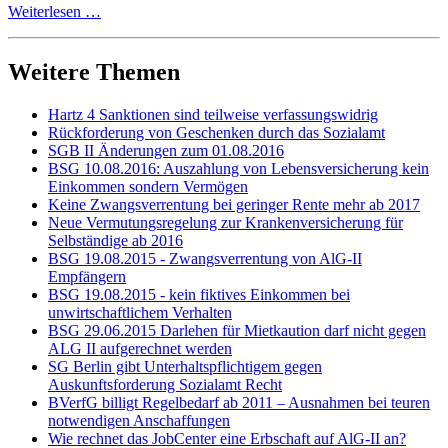
Weiterlesen …
Weitere Themen
Hartz 4 Sanktionen sind teilweise verfassungswidrig
Rückforderung von Geschenken durch das Sozialamt
SGB II Änderungen zum 01.08.2016
BSG 10.08.2016: Auszahlung von Lebensversicherung kein
Einkommen sondern Vermögen
Keine Zwangsverrentung bei geringer Rente mehr ab 2017
Neue Vermutungsregelung zur Krankenversicherung für
Selbständige ab 2016
BSG 19.08.2015 - Zwangsverrentung von AlG-II
Empfängern
BSG 19.08.2015 - kein fiktives Einkommen bei
unwirtschaftlichem Verhalten
BSG 29.06.2015 Darlehen für Mietkaution darf nicht gegen
ALG II aufgerechnet werden
SG Berlin gibt Unterhaltspflichtigem gegen
Auskunftsforderung Sozialamt Recht
BVerfG billigt Regelbedarf ab 2011 – Ausnahmen bei teuren
notwendigen Anschaffungen
Wie rechnet das JobCenter eine Erbschaft auf AlG-II an?