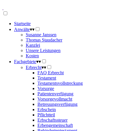
Startseite
Anwälte
▾
▾
Susanne Janssen
Thomas Staudacher
Kanzlei
Unsere Leistungen
Kosten
Fachgebiete
▾
▾
Erbrecht
▾
▾
FAQ Erbrecht
Testament
Testamentsvollstreckung
Vorsorge
Patientenverfügung
Vorsorgevollmacht
Betreuungsverfügung
Erbschein
Pflichtteil
Erbschaftssteuer
Erbengemeinschaft
Behindertentestament