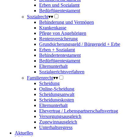
Erben und Sozialamt
Bedürftigentestament
Sozialrecht
▾
▾
Behinderung und Vermögen
Krankenkasse
Pflege von Angehörigen
Rentenversicherung
Grundsicherungsgeld / Bürgergeld + Erbe
Erben + Sozialamt
Behindertentestament
Bedürftigentestament
Elternunterhalt
Sozialgerichtsverfahren
Familienrecht
▾
▾
Scheidung
Online-Scheidung
Scheidungsanwalt
Scheidungskosten
Elternunterhalt
Ehevertrag / Lebenspartnerschaftsvertrag
Versorgungsausgleich
Zugewinnausgleich
Unterhaltsregress
Aktuelles