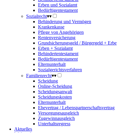
Erben und Sozialamt
Bedürftigentestament
Sozialrecht
▾
▾
Behinderung und Vermögen
Krankenkasse
Pflege von Angehörigen
Rentenversicherung
Grundsicherungsgeld / Bürgergeld + Erbe
Erben + Sozialamt
Behindertentestament
Bedürftigentestament
Elternunterhalt
Sozialgerichtsverfahren
Familienrecht
▾
▾
Scheidung
Online-Scheidung
Scheidungsanwalt
Scheidungskosten
Elternunterhalt
Ehevertrag / Lebenspartnerschaftsvertrag
Versorgungsausgleich
Zugewinnausgleich
Unterhaltsregress
Aktuelles