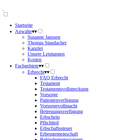
Startseite
Anwälte
▾
▾
Susanne Janssen
Thomas Staudacher
Kanzlei
Unsere Leistungen
Kosten
Fachgebiete
▾
▾
Erbrecht
▾
▾
FAQ Erbrecht
Testament
Testamentsvollstreckung
Vorsorge
Patientenverfügung
Vorsorgevollmacht
Betreuungsverfügung
Erbschein
Pflichtteil
Erbschaftssteuer
Erbengemeinschaft
Behindertentestament