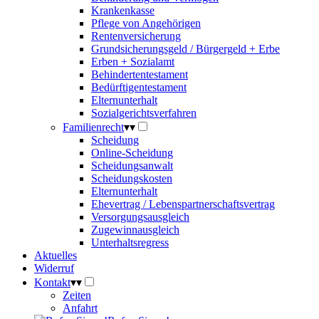
Krankenkasse
Pflege von Angehörigen
Rentenversicherung
Grundsicherungsgeld / Bürgergeld + Erbe
Erben + Sozialamt
Behindertentestament
Bedürftigentestament
Elternunterhalt
Sozialgerichtsverfahren
Familienrecht
▾
▾
Scheidung
Online-Scheidung
Scheidungsanwalt
Scheidungskosten
Elternunterhalt
Ehevertrag / Lebenspartnerschaftsvertrag
Versorgungsausgleich
Zugewinnausgleich
Unterhaltsregress
Aktuelles
Widerruf
Kontakt
▾
▾
Zeiten
Anfahrt