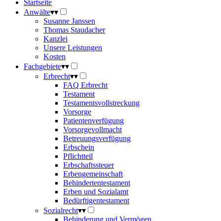
Startseite
Anwälte
▾
▾
Susanne Janssen
Thomas Staudacher
Kanzlei
Unsere Leistungen
Kosten
Fachgebiete
▾
▾
Erbrecht
▾
▾
FAQ Erbrecht
Testament
Testamentsvollstreckung
Vorsorge
Patientenverfügung
Vorsorgevollmacht
Betreuungsverfügung
Erbschein
Pflichtteil
Erbschaftssteuer
Erbengemeinschaft
Behindertentestament
Erben und Sozialamt
Bedürftigentestament
Sozialrecht
▾
▾
Behinderung und Vermögen